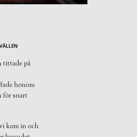
KVÄLLEN
 tittade på
äffade honom
 för snart
 vi kom in och