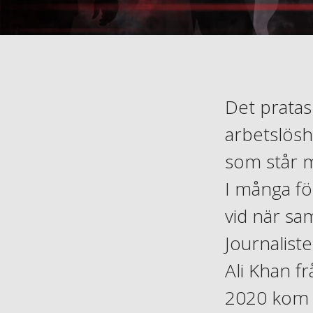
Det pratas
arbetslösh
som står m
I många fö
vid när sam
Journalist
Ali Khan f
2020 kom 