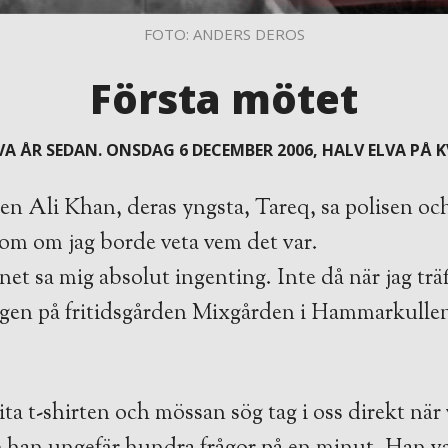
FOTO: ANDERS DEROS
Första mötet
VA ÅR SEDAN. ONSDAG 6 DECEMBER 2006, HALV ELVA PÅ 
 en Ali Khan, deras yngsta, Tareq, sa polisen och
om om jag borde veta vem det var.
t sa mig absolut ingenting. Inte då när jag tr
ngen på fritidsgården Mixgården i Hammarkullen
vita t-shirten och mössan sög tag i oss direkt när